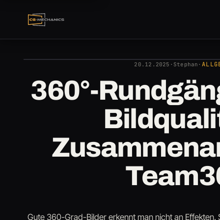
AUTOR
Stephan
20.12.2025
ALLG
20.12.2025
·
Stephan
·
360°-Rundgäng
Bildquali
Zusammenarb
Team3
Gute 360-Grad-Bilder erkennt man nicht an Effekten. S