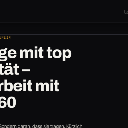
L
L
EMEIN
e mit top
tät –
eit mit
60
ondern daran, dass sie tragen. Kürzlich