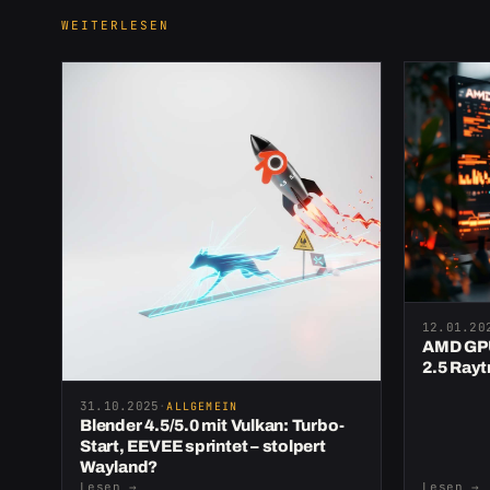
WEITERLESEN
12.01.20
AMD GPU
2.5 Ray
31.10.2025
·
ALLGEMEIN
Blender 4.5/5.0 mit Vulkan: Turbo-
Start, EEVEE sprintet – stolpert
Wayland?
Lesen
→
Lesen
→