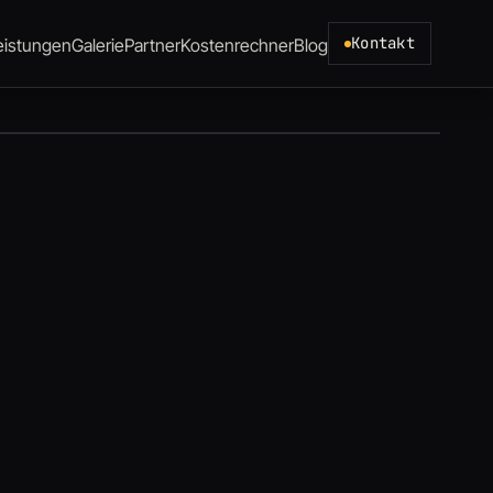
Kontakt
eistungen
Galerie
Partner
Kostenrechner
Blog
eistungen
Galerie
Partner
Kostenrechner
Blog