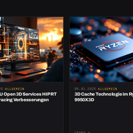
25
·
09.01.2025
·
ALLGEMEIN
ALLGEMEIN
 Open 3D Services HIP RT
3D Cache Technologie im R
tracing Verbesserungen
9950X3D
Lesen
→