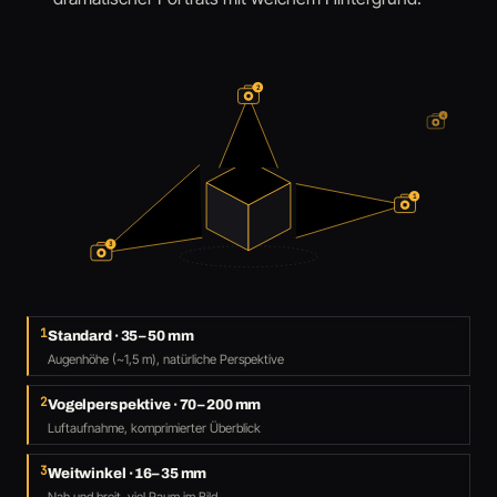
2
4
1
3
1
Standard · 35–50 mm
Augenhöhe (~1,5 m), natürliche Perspektive
2
Vogelperspektive · 70–200 mm
Luftaufnahme, komprimierter Überblick
3
Weitwinkel · 16–35 mm
Nah und breit, viel Raum im Bild